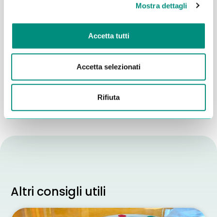
Mostra dettagli
Accetta tutti
Dichiaro di aver letto la
Privacy Policy
e acconsento al
trattamento dei miei dati per essere ricontattato
Accetta selezionati
INVIA
Rifiuta
Altri consigli utili