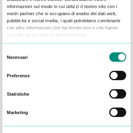
informazioni sul modo in cui utilizzi il nostro sito con i
nostri partner che si occupano di analisi dei dati web,
pubblicità e social media, i quali potrebbero combinarle
con altre informazioni che hai fornito loro o che hanno
raccolto dal tuo utilizzo dei loro servizi.
Inserisci i tuoi dati qui, ti ricontatteremo
entro 48 ore
Selezione
Necessari
del
consenso
Preferenze
Statistiche
Marketing