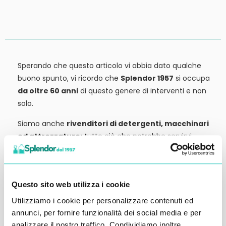
Sperando che questo articolo vi abbia dato qualche
buono spunto, vi ricordo che
Splendor 1957
si occupa
da oltre 60 anni
di questo genere di interventi e non
solo.
Siamo anche
rivenditori di detergenti, macchinari
ed attrezzature:
tutto ciò che potrebbe servirvi,
potete trovarlo in vendita presso la nostra sede.
Contattateci qui per preventivi o anche solo per
richiedere qualche informazione.
Questo sito web utilizza i cookie
Ci vediamo al prossimo articolo.
Utilizziamo i cookie per personalizzare contenuti ed
annunci, per fornire funzionalità dei social media e per
Alessandro Alfonsetti
analizzare il nostro traffico. Condividiamo inoltre