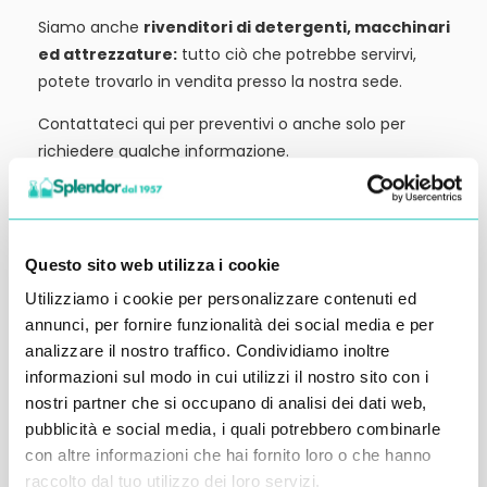
Siamo anche
rivenditori di detergenti, macchinari
ed attrezzature:
tutto ciò che potrebbe servirvi,
potete trovarlo in vendita presso la nostra sede.
Contattateci qui per preventivi o anche solo per
richiedere qualche informazione.
Ci vediamo al prossimo articolo.
Alessandro Alfonsetti
Questo sito web utilizza i cookie
Utilizziamo i cookie per personalizzare contenuti ed
annunci, per fornire funzionalità dei social media e per
analizzare il nostro traffico. Condividiamo inoltre
Inserisci i tuoi dati qui, ti ricontatteremo
informazioni sul modo in cui utilizzi il nostro sito con i
nostri partner che si occupano di analisi dei dati web,
entro 48 ore
pubblicità e social media, i quali potrebbero combinarle
con altre informazioni che hai fornito loro o che hanno
raccolto dal tuo utilizzo dei loro servizi.