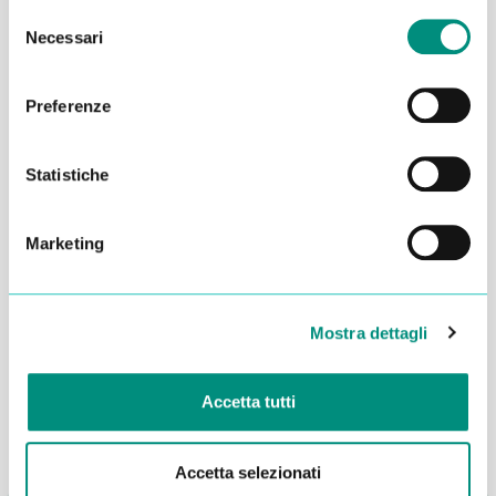
Selezione
Necessari
del
consenso
Preferenze
Statistiche
Marketing
Dichiaro di aver letto la
Privacy Policy
e acconsento al
trattamento dei miei dati per essere ricontattato
Mostra dettagli
INVIA
Accetta tutti
Accetta selezionati