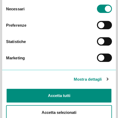
Selezione
Necessari
del
consenso
Preferenze
Statistiche
Marketing
Dichiaro di aver letto la
Privacy Policy
e acconsento al
trattamento dei miei dati per essere ricontattato
Mostra dettagli
INVIA
Accetta tutti
Accetta selezionati