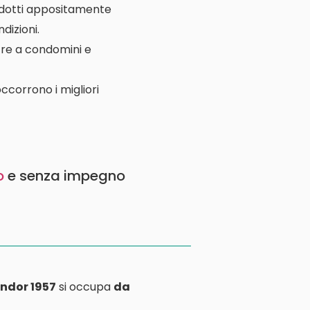
rodotti appositamente
dizioni.
ltre a condomini e
ccorrono i migliori
o
e senza impegno
ndor 1957
si occupa
da