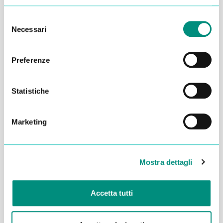
Selezione
Necessari
del
consenso
Preferenze
Statistiche
Marketing
Dichiaro di aver letto la
Privacy Policy
e acconsento al
trattamento dei miei dati per essere ricontattato
Mostra dettagli
INVIA
Accetta tutti