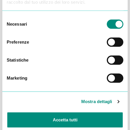
raccolto dal tuo utilizzo dei loro servizi.
Selezione
Necessari
del
consenso
Preferenze
Statistiche
Marketing
Dichiaro di aver letto la
Privacy Policy
e acconsento al
trattamento dei miei dati per essere ricontattato
Mostra dettagli
INVIA
Accetta tutti