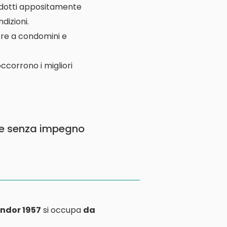
rodotti appositamente
dizioni.
ltre a condomini e
ccorrono i migliori
e senza impegno
ndor 1957
si occupa
da