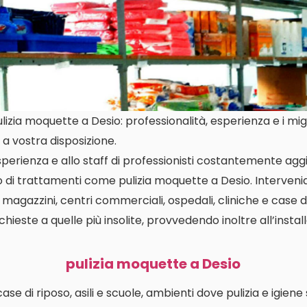
zia moquette a Desio: professionalità, esperienza e i migl
a vostra disposizione.
perienza e allo staff di professionisti costantemente aggi
io di trattamenti come pulizia moquette a Desio. Interve
i, magazzini, centri commerciali, ospedali, cliniche e case d
richieste a quelle più insolite, provvedendo inoltre all’insta
pulizia moquette a Desio
i case di riposo, asili e scuole, ambienti dove pulizia e igien