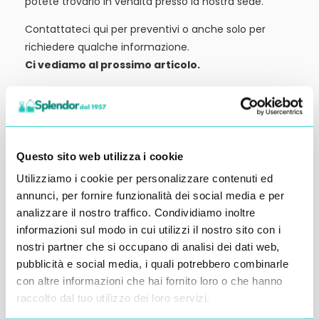
potete trovarlo in vendita presso la nostra sede.
Contattateci qui per preventivi o anche solo per
richiedere qualche informazione.
Ci vediamo al prossimo articolo.
Alessandro Alfonsetti
Questo sito web utilizza i cookie
Utilizziamo i cookie per personalizzare contenuti ed
Inserisci i tuoi dati qui, ti ricontatteremo
annunci, per fornire funzionalità dei social media e per
analizzare il nostro traffico. Condividiamo inoltre
entro 48 ore
informazioni sul modo in cui utilizzi il nostro sito con i
nostri partner che si occupano di analisi dei dati web,
pubblicità e social media, i quali potrebbero combinarle
con altre informazioni che hai fornito loro o che hanno
raccolto dal tuo utilizzo dei loro servizi.