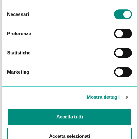
Selezione
Necessari
del
consenso
Preferenze
Statistiche
Marketing
Dichiaro di aver letto la
Privacy Policy
e acconsento al
trattamento dei miei dati per essere ricontattato
Mostra dettagli
INVIA
Accetta tutti
Accetta selezionati