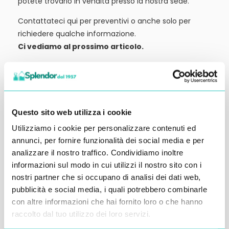
potete trovarlo in vendita presso la nostra sede.
Contattateci qui per preventivi o anche solo per
richiedere qualche informazione.
Ci vediamo al prossimo articolo.
Alessandro Alfonsetti
Questo sito web utilizza i cookie
Utilizziamo i cookie per personalizzare contenuti ed
Inserisci i tuoi dati qui, ti ricontatteremo
annunci, per fornire funzionalità dei social media e per
analizzare il nostro traffico. Condividiamo inoltre
entro 48 ore
informazioni sul modo in cui utilizzi il nostro sito con i
nostri partner che si occupano di analisi dei dati web,
pubblicità e social media, i quali potrebbero combinarle
con altre informazioni che hai fornito loro o che hanno
raccolto dal tuo utilizzo dei loro servizi.