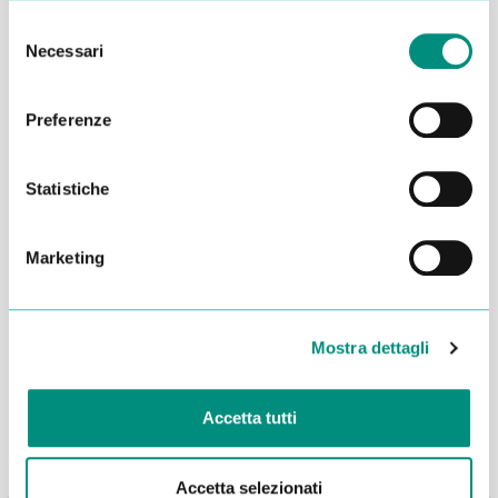
Selezione
Necessari
del
consenso
Preferenze
Statistiche
Marketing
Dichiaro di aver letto la
Privacy Policy
e acconsento al
trattamento dei miei dati per essere ricontattato
Mostra dettagli
INVIA
Accetta tutti
Accetta selezionati