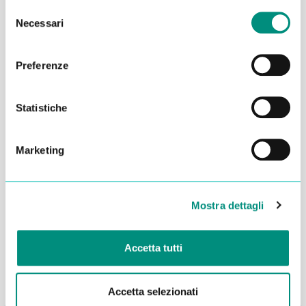
Selezione
Necessari
del
consenso
Preferenze
Statistiche
Marketing
Dichiaro di aver letto la
Privacy Policy
e acconsento al
trattamento dei miei dati per essere ricontattato
Mostra dettagli
INVIA
Accetta tutti
Accetta selezionati