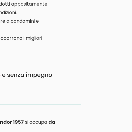
rodotti appositamente
dizioni.
ltre a condomini e
ccorrono i migliori
o
e senza impegno
ndor 1957
si occupa
da