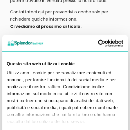
potete trovarlo in vendita presso la nostra sede.
Contattateci qui per preventivi o anche solo per
richiedere qualche informazione.
Ci vediamo al prossimo articolo.
Alessandro Alfonsetti
Questo sito web utilizza i cookie
Utilizziamo i cookie per personalizzare contenuti ed
Inserisci i tuoi dati qui, ti ricontatteremo
annunci, per fornire funzionalità dei social media e per
analizzare il nostro traffico. Condividiamo inoltre
entro 48 ore
informazioni sul modo in cui utilizzi il nostro sito con i
nostri partner che si occupano di analisi dei dati web,
pubblicità e social media, i quali potrebbero combinarle
con altre informazioni che hai fornito loro o che hanno
raccolto dal tuo utilizzo dei loro servizi.