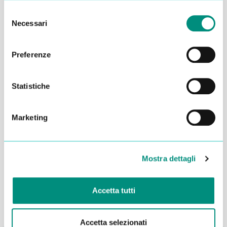
Selezione
Necessari
del
consenso
Preferenze
Statistiche
Marketing
Dichiaro di aver letto la
Privacy Policy
e acconsento al
trattamento dei miei dati per essere ricontattato
Mostra dettagli
INVIA
Accetta tutti
Accetta selezionati