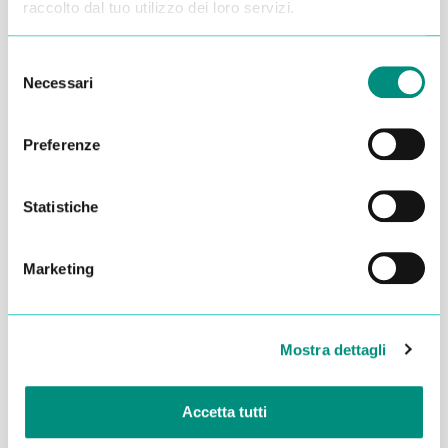
raccolto dal tuo utilizzo dei loro servizi.
Selezione
Necessari
del
consenso
Preferenze
Statistiche
Marketing
Dichiaro di aver letto la
Privacy Policy
e acconsento al
trattamento dei miei dati per essere ricontattato
Mostra dettagli
INVIA
Accetta tutti