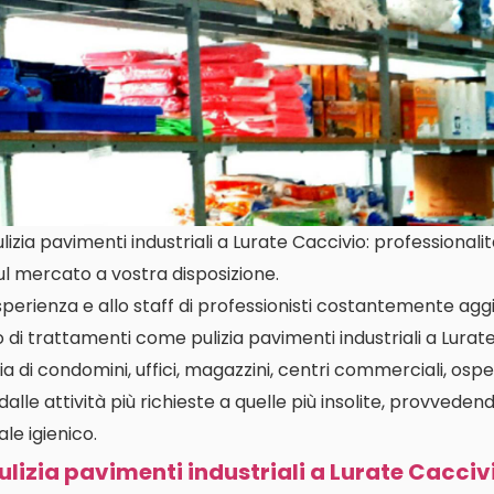
zia pavimenti industriali a Lurate Caccivio: professionalità
ul mercato a vostra disposizione.
perienza e allo staff di professionisti costantemente aggi
o di trattamenti come pulizia pavimenti industriali a Lura
a di condomini, uffici, magazzini, centri commerciali, osped
dalle attività più richieste a quelle più insolite, provvedend
le igienico.
ulizia pavimenti industriali a Lurate Cacciv