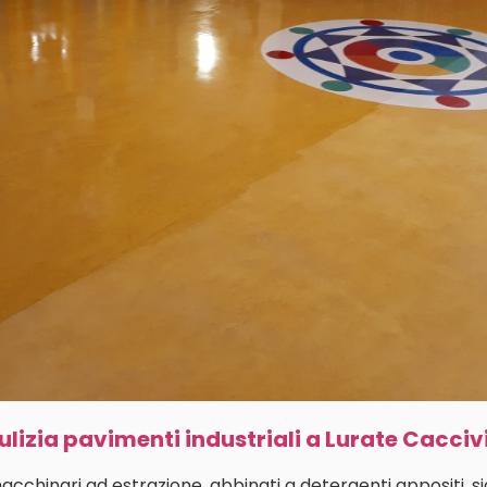
ulizia pavimenti industriali a Lurate Cacciv
macchinari ad estrazione, abbinati a detergenti appositi, s