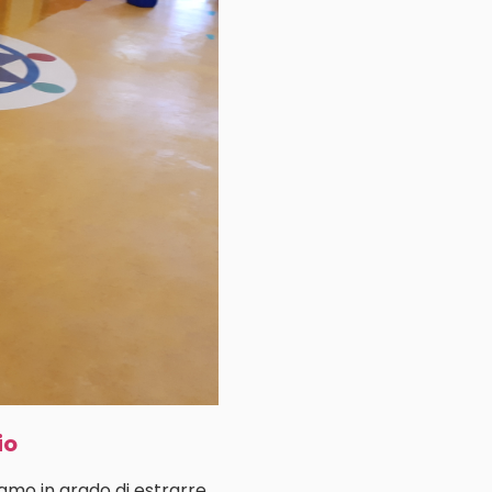
io
iamo in grado di estrarre