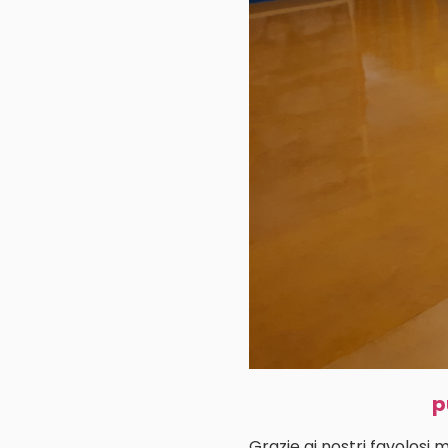
p
Grazie ai nostri favolosi 