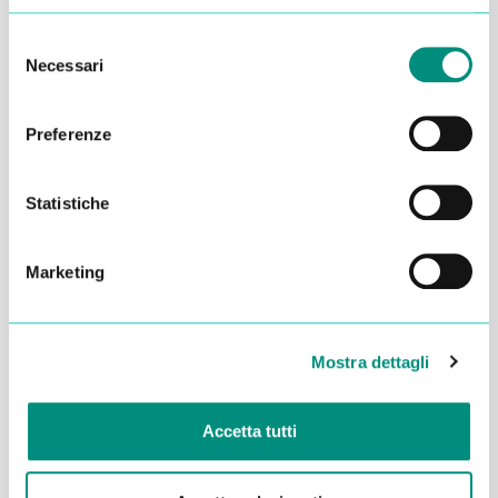
Selezione
Necessari
del
consenso
Preferenze
Statistiche
Marketing
Dichiaro di aver letto la
Privacy Policy
e acconsento al
trattamento dei miei dati per essere ricontattato
Mostra dettagli
INVIA
Accetta tutti