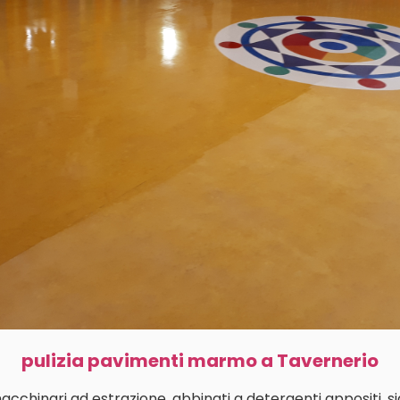
pulizia pavimenti marmo a Tavernerio
macchinari ad estrazione, abbinati a detergenti appositi, s