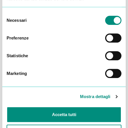
Selezione
Necessari
del
consenso
Preferenze
Statistiche
Marketing
Dichiaro di aver letto la
Privacy Policy
e acconsento al
trattamento dei miei dati per essere ricontattato
Mostra dettagli
INVIA
Accetta tutti