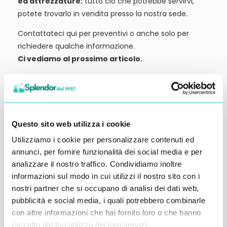
ed attrezzature:
tutto ciò che potrebbe servirvi,
potete trovarlo in vendita presso la nostra sede.
Contattateci qui per preventivi o anche solo per
richiedere qualche informazione.
Ci vediamo al prossimo articolo.
Alessandro Alfonsetti
Questo sito web utilizza i cookie
Utilizziamo i cookie per personalizzare contenuti ed
Inserisci i tuoi dati qui, ti ricontatteremo
annunci, per fornire funzionalità dei social media e per
analizzare il nostro traffico. Condividiamo inoltre
entro 48 ore
informazioni sul modo in cui utilizzi il nostro sito con i
nostri partner che si occupano di analisi dei dati web,
pubblicità e social media, i quali potrebbero combinarle
con altre informazioni che hai fornito loro o che hanno
raccolto dal tuo utilizzo dei loro servizi.