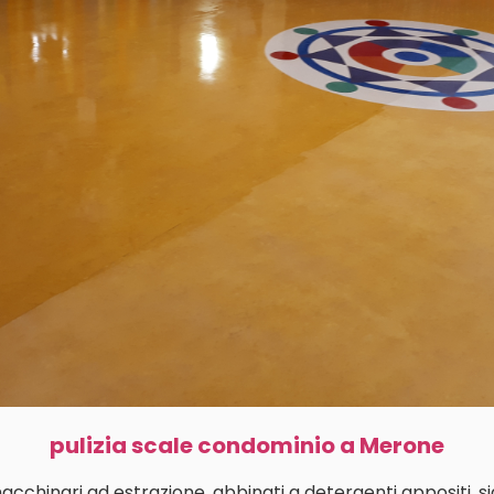
pulizia scale condominio a Merone
macchinari ad estrazione, abbinati a detergenti appositi, s