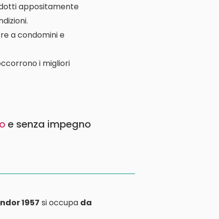
rodotti appositamente
dizioni.
ltre a condomini e
ccorrono i migliori
to
e senza impegno
ndor 1957
si occupa
da