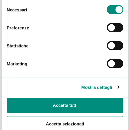
Selezione
Necessari
del
consenso
Preferenze
Statistiche
Marketing
Dichiaro di aver letto la
Privacy Policy
e acconsento al
trattamento dei miei dati per essere ricontattato
Mostra dettagli
INVIA
Accetta tutti
Accetta selezionati