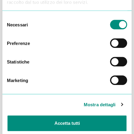
raccolto dal tuo utilizzo dei loro servizi.
Selezione
Necessari
del
consenso
Preferenze
Statistiche
Marketing
Dichiaro di aver letto la
Privacy Policy
e acconsento al
trattamento dei miei dati per essere ricontattato
Mostra dettagli
INVIA
Accetta tutti