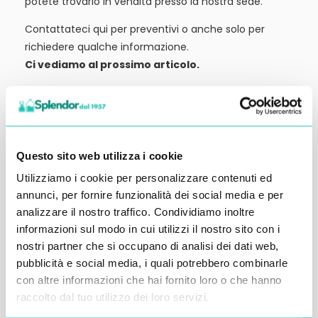
potete trovarlo in vendita presso la nostra sede.
Contattateci qui per preventivi o anche solo per
richiedere qualche informazione.
Ci vediamo al prossimo articolo.
Alessandro Alfonsetti
Questo sito web utilizza i cookie
Utilizziamo i cookie per personalizzare contenuti ed
Inserisci i tuoi dati qui, ti ricontatteremo
annunci, per fornire funzionalità dei social media e per
analizzare il nostro traffico. Condividiamo inoltre
entro 48 ore
informazioni sul modo in cui utilizzi il nostro sito con i
nostri partner che si occupano di analisi dei dati web,
pubblicità e social media, i quali potrebbero combinarle
con altre informazioni che hai fornito loro o che hanno
raccolto dal tuo utilizzo dei loro servizi.