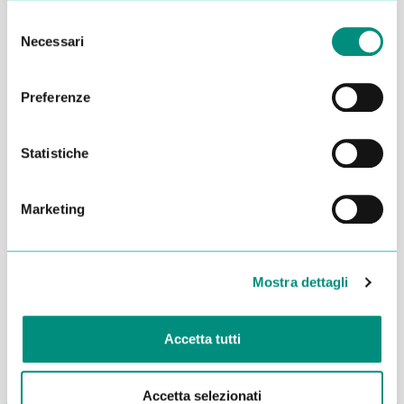
Selezione
Necessari
del
consenso
Preferenze
Statistiche
Marketing
Dichiaro di aver letto la
Privacy Policy
e acconsento al
trattamento dei miei dati per essere ricontattato
Mostra dettagli
INVIA
Accetta tutti
Accetta selezionati