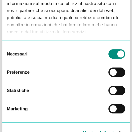
Alessandro Alfonsetti
informazioni sul modo in cui utilizzi il nostro sito con i
nostri partner che si occupano di analisi dei dati web,
pubblicità e social media, i quali potrebbero combinarle
con altre informazioni che hai fornito loro o che hanno
raccolto dal tuo utilizzo dei loro servizi.
Inserisci i tuoi dati qui, ti ricontatteremo
Selezione
entro 48 ore
Necessari
del
consenso
Preferenze
Statistiche
Marketing