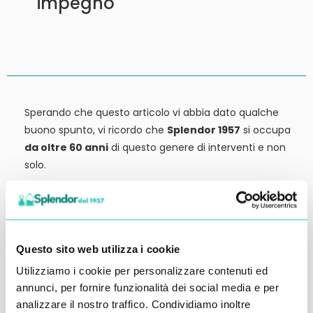
impegno
Sperando che questo articolo vi abbia dato qualche
buono spunto, vi ricordo che
Splendor 1957
si occupa
da oltre 60 anni
di questo genere di interventi e non
solo.
Siamo anche
rivenditori di detergenti, macchinari
ed attrezzature:
tutto ciò che potrebbe servirvi,
potete trovarlo in vendita presso la nostra sede.
Questo sito web utilizza i cookie
Contattateci qui per preventivi o anche solo per
Utilizziamo i cookie per personalizzare contenuti ed
richiedere qualche informazione.
annunci, per fornire funzionalità dei social media e per
Ci vediamo al prossimo articolo.
analizzare il nostro traffico. Condividiamo inoltre