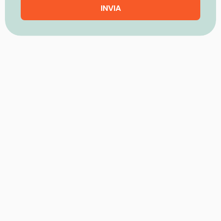
INVIA
Altri consigli utili