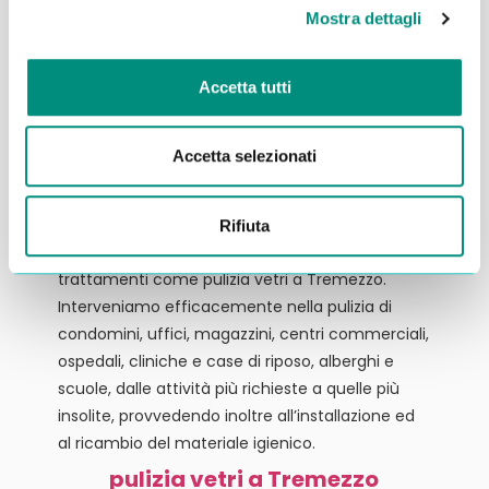
Mostra dettagli
Accetta tutti
Splendor, leader come pulizia vetri a Tremezzo:
professionalità, esperienza e i migliori prodotti e
Accetta selezionati
attrezzature sul mercato a vostra disposizione.
Grazie alla consolidata esperienza e allo staff di
professionisti costantemente aggiornati, siamo
Rifiuta
in grado di offrire un ampio ventaglio di
trattamenti come pulizia vetri a Tremezzo.
Interveniamo efficacemente nella pulizia di
condomini, uffici, magazzini, centri commerciali,
ospedali, cliniche e case di riposo, alberghi e
scuole, dalle attività più richieste a quelle più
insolite, provvedendo inoltre all’installazione ed
al ricambio del materiale igienico.
pulizia vetri a Tremezzo