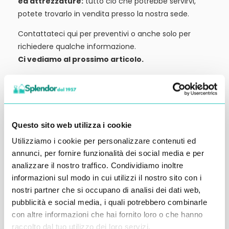
ed attrezzature:
tutto ciò che potrebbe servirvi,
potete trovarlo in vendita presso la nostra sede.
Contattateci qui per preventivi o anche solo per
richiedere qualche informazione.
Ci vediamo al prossimo articolo.
Alessandro Alfonsetti
Questo sito web utilizza i cookie
Utilizziamo i cookie per personalizzare contenuti ed
Inserisci i tuoi dati qui, ti ricontatteremo
annunci, per fornire funzionalità dei social media e per
analizzare il nostro traffico. Condividiamo inoltre
entro 48 ore
informazioni sul modo in cui utilizzi il nostro sito con i
nostri partner che si occupano di analisi dei dati web,
pubblicità e social media, i quali potrebbero combinarle
con altre informazioni che hai fornito loro o che hanno
raccolto dal tuo utilizzo dei loro servizi.