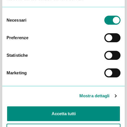
Selezione
Necessari
del
consenso
Preferenze
Statistiche
Marketing
Dichiaro di aver letto la
Privacy Policy
e acconsento al
trattamento dei miei dati per essere ricontattato
Mostra dettagli
INVIA
Accetta tutti