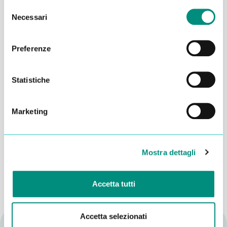
Selezione
Necessari
del
consenso
Preferenze
Statistiche
Marketing
Dichiaro di aver letto la
Privacy Policy
e acconsento al
trattamento dei miei dati per essere ricontattato
INVIA
Mostra dettagli
Accetta tutti
Accetta selezionati