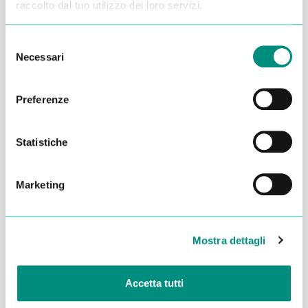
raccolto dal tuo utilizzo dei loro servizi.
Selezione
Necessari
del
consenso
Preferenze
Statistiche
Marketing
Dichiaro di aver letto la
Privacy Policy
e acconsento al
trattamento dei miei dati per essere ricontattato
Mostra dettagli
INVIA
Accetta tutti