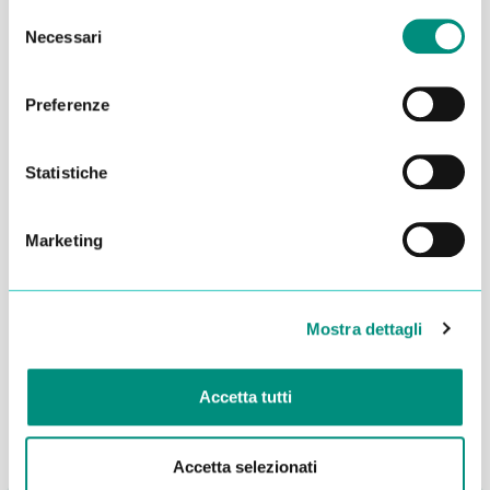
Selezione
Necessari
del
consenso
Preferenze
Statistiche
Marketing
Dichiaro di aver letto la
Privacy Policy
e acconsento al
trattamento dei miei dati per essere ricontattato
Mostra dettagli
INVIA
Accetta tutti
Accetta selezionati