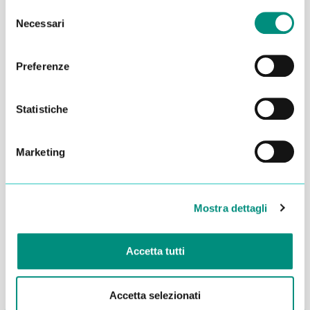
Selezione
Necessari
del
consenso
Preferenze
Statistiche
Marketing
Dichiaro di aver letto la
Privacy Policy
e acconsento al
trattamento dei miei dati per essere ricontattato
Mostra dettagli
INVIA
Accetta tutti
Accetta selezionati