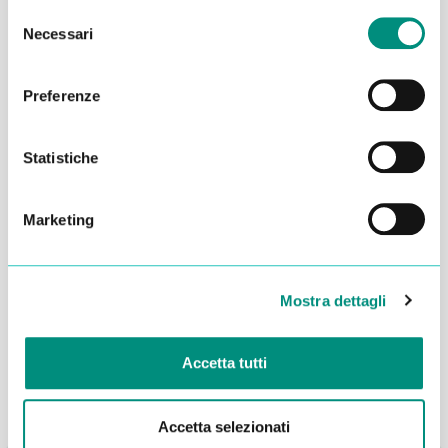
Selezione
Necessari
del
consenso
Preferenze
Statistiche
Marketing
Dichiaro di aver letto la
Privacy Policy
e acconsento al
trattamento dei miei dati per essere ricontattato
Mostra dettagli
INVIA
Accetta tutti
Accetta selezionati