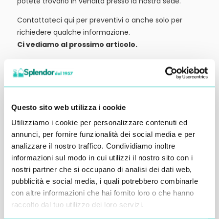
potete trovarlo in vendita presso la nostra sede.
Contattateci qui per preventivi o anche solo per
richiedere qualche informazione.
Ci vediamo al prossimo articolo.
Alessandro Alfonsetti
Questo sito web utilizza i cookie
Utilizziamo i cookie per personalizzare contenuti ed
Inserisci i tuoi dati qui, ti ricontatteremo
annunci, per fornire funzionalità dei social media e per
analizzare il nostro traffico. Condividiamo inoltre
entro 48 ore
informazioni sul modo in cui utilizzi il nostro sito con i
nostri partner che si occupano di analisi dei dati web,
pubblicità e social media, i quali potrebbero combinarle
con altre informazioni che hai fornito loro o che hanno
raccolto dal tuo utilizzo dei loro servizi.