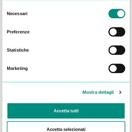
Selezione
Necessari
del
consenso
Preferenze
Statistiche
Marketing
Dichiaro di aver letto la
Privacy Policy
e acconsento al
trattamento dei miei dati per essere ricontattato
Mostra dettagli
INVIA
Accetta tutti
Accetta selezionati