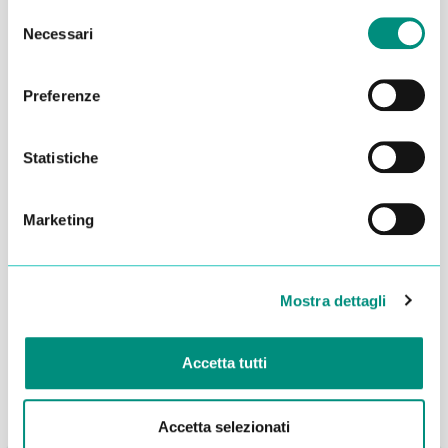
Selezione
Necessari
del
consenso
Preferenze
Statistiche
Marketing
Dichiaro di aver letto la
Privacy Policy
e acconsento al
trattamento dei miei dati per essere ricontattato
Mostra dettagli
INVIA
Accetta tutti
Accetta selezionati