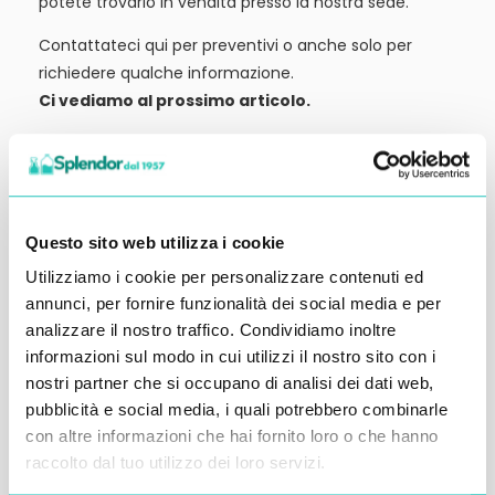
potete trovarlo in vendita presso la nostra sede.
Contattateci qui per preventivi o anche solo per
richiedere qualche informazione.
Ci vediamo al prossimo articolo.
Alessandro Alfonsetti
Questo sito web utilizza i cookie
Utilizziamo i cookie per personalizzare contenuti ed
Inserisci i tuoi dati qui, ti ricontatteremo
annunci, per fornire funzionalità dei social media e per
analizzare il nostro traffico. Condividiamo inoltre
entro 48 ore
informazioni sul modo in cui utilizzi il nostro sito con i
nostri partner che si occupano di analisi dei dati web,
pubblicità e social media, i quali potrebbero combinarle
con altre informazioni che hai fornito loro o che hanno
raccolto dal tuo utilizzo dei loro servizi.