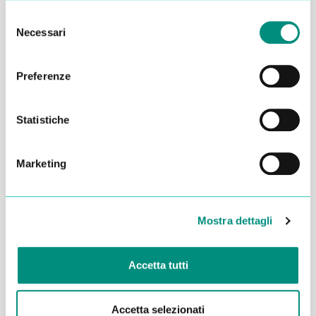
Selezione
Necessari
del
consenso
Preferenze
Statistiche
Marketing
Dichiaro di aver letto la
Privacy Policy
e acconsento al
trattamento dei miei dati per essere ricontattato
Mostra dettagli
INVIA
Accetta tutti
Accetta selezionati