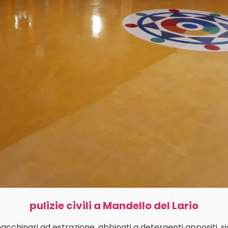
pulizie civili a Mandello del Lario
macchinari ad estrazione, abbinati a detergenti appositi, s