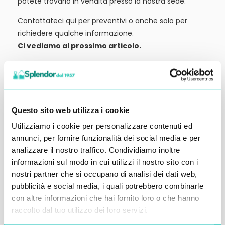
potete trovarlo in vendita presso la nostra sede.
Contattateci qui per preventivi o anche solo per
richiedere qualche informazione.
Ci vediamo al prossimo articolo.
Alessandro Alfonsetti
Questo sito web utilizza i cookie
Utilizziamo i cookie per personalizzare contenuti ed
Inserisci i tuoi dati qui, ti ricontatteremo
annunci, per fornire funzionalità dei social media e per
analizzare il nostro traffico. Condividiamo inoltre
entro 48 ore
informazioni sul modo in cui utilizzi il nostro sito con i
nostri partner che si occupano di analisi dei dati web,
pubblicità e social media, i quali potrebbero combinarle
con altre informazioni che hai fornito loro o che hanno
raccolto dal tuo utilizzo dei loro servizi.