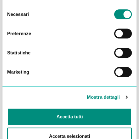
Selezione
Necessari
del
consenso
Preferenze
Statistiche
Marketing
Dichiaro di aver letto la
Privacy Policy
e acconsento al
trattamento dei miei dati per essere ricontattato
Mostra dettagli
INVIA
Accetta tutti
Accetta selezionati