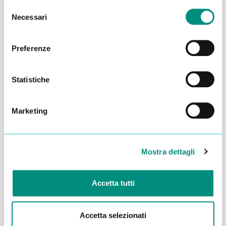
Selezione
Necessari
del
consenso
Preferenze
Statistiche
Marketing
Dichiaro di aver letto la
Privacy Policy
e acconsento al
trattamento dei miei dati per essere ricontattato
Mostra dettagli
INVIA
Accetta tutti
Accetta selezionati