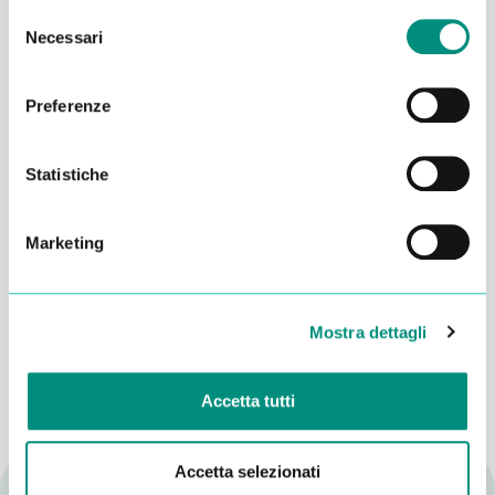
Selezione
Necessari
del
consenso
Preferenze
Statistiche
Marketing
Dichiaro di aver letto la
Privacy Policy
e acconsento al
trattamento dei miei dati per essere ricontattato
INVIA
Mostra dettagli
Accetta tutti
Accetta selezionati