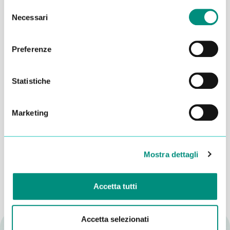
Selezione
Necessari
del
consenso
Preferenze
Statistiche
Marketing
Dichiaro di aver letto la
Privacy Policy
e acconsento al
trattamento dei miei dati per essere ricontattato
INVIA
Mostra dettagli
Accetta tutti
Accetta selezionati