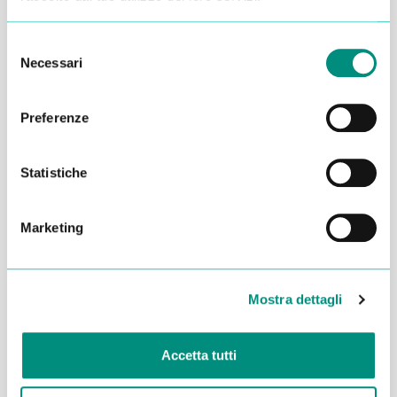
Selezione
Necessari
del
consenso
Preferenze
Statistiche
Marketing
Dichiaro di aver letto la
Privacy Policy
e acconsento al
trattamento dei miei dati per essere ricontattato
Mostra dettagli
INVIA
Accetta tutti