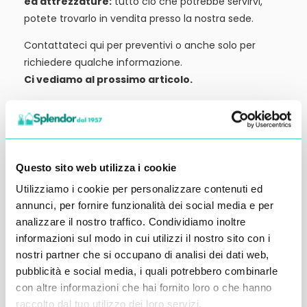
ed attrezzature:
tutto ciò che potrebbe servirvi,
potete trovarlo in vendita presso la nostra sede.
Contattateci qui per preventivi o anche solo per
richiedere qualche informazione.
Ci vediamo al prossimo articolo.
Alessandro Alfonsetti
Questo sito web utilizza i cookie
Utilizziamo i cookie per personalizzare contenuti ed
Inserisci i tuoi dati qui, ti ricontatteremo
annunci, per fornire funzionalità dei social media e per
analizzare il nostro traffico. Condividiamo inoltre
entro 48 ore
informazioni sul modo in cui utilizzi il nostro sito con i
nostri partner che si occupano di analisi dei dati web,
pubblicità e social media, i quali potrebbero combinarle
con altre informazioni che hai fornito loro o che hanno
raccolto dal tuo utilizzo dei loro servizi.