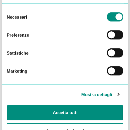
Selezione
Necessari
del
consenso
Preferenze
Statistiche
Marketing
Dichiaro di aver letto la
Privacy Policy
e acconsento al
trattamento dei miei dati per essere ricontattato
INVIA
Mostra dettagli
Accetta tutti