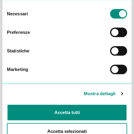
Selezione
Necessari
del
consenso
Preferenze
Statistiche
Marketing
Dichiaro di aver letto la
Privacy Policy
e acconsento al
trattamento dei miei dati per essere ricontattato
Mostra dettagli
INVIA
Accetta tutti
Accetta selezionati