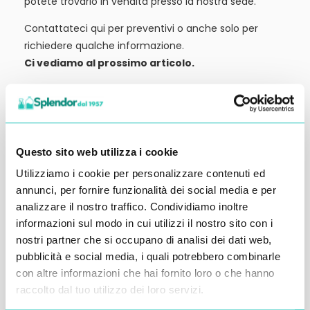
potete trovarlo in vendita presso la nostra sede.
Contattateci qui per preventivi o anche solo per
richiedere qualche informazione.
Ci vediamo al prossimo articolo.
Alessandro Alfonsetti
Questo sito web utilizza i cookie
Utilizziamo i cookie per personalizzare contenuti ed
Inserisci i tuoi dati qui, ti ricontatteremo
annunci, per fornire funzionalità dei social media e per
analizzare il nostro traffico. Condividiamo inoltre
entro 48 ore
informazioni sul modo in cui utilizzi il nostro sito con i
nostri partner che si occupano di analisi dei dati web,
pubblicità e social media, i quali potrebbero combinarle
con altre informazioni che hai fornito loro o che hanno
raccolto dal tuo utilizzo dei loro servizi.