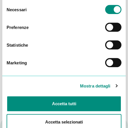
Selezione
Necessari
del
consenso
Preferenze
Statistiche
Marketing
Dichiaro di aver letto la
Privacy Policy
e acconsento al
trattamento dei miei dati per essere ricontattato
INVIA
Mostra dettagli
Accetta tutti
Accetta selezionati