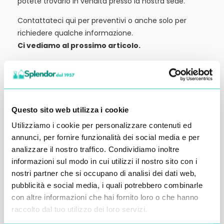
potete trovarlo in vendita presso la nostra sede.
Contattateci qui per preventivi o anche solo per
richiedere qualche informazione.
Ci vediamo al prossimo articolo.
Alessandro Alfonsetti
Questo sito web utilizza i cookie
Utilizziamo i cookie per personalizzare contenuti ed
Inserisci i tuoi dati qui, ti ricontatteremo
annunci, per fornire funzionalità dei social media e per
analizzare il nostro traffico. Condividiamo inoltre
entro 48 ore
informazioni sul modo in cui utilizzi il nostro sito con i
nostri partner che si occupano di analisi dei dati web,
pubblicità e social media, i quali potrebbero combinarle
con altre informazioni che hai fornito loro o che hanno
raccolto dal tuo utilizzo dei loro servizi.