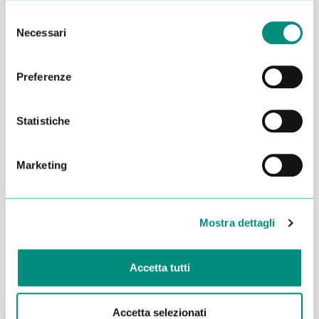
Selezione
Necessari
del
consenso
Preferenze
Statistiche
Marketing
Dichiaro di aver letto la
Privacy Policy
e acconsento al
trattamento dei miei dati per essere ricontattato
Mostra dettagli
INVIA
Accetta tutti
Accetta selezionati