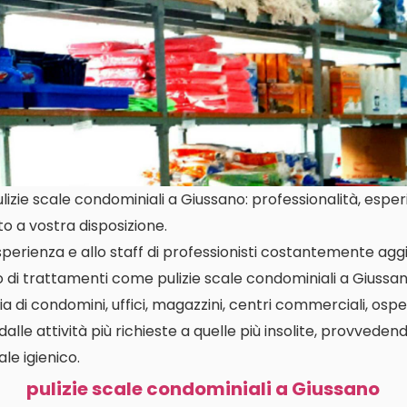
zie scale condominiali a Giussano: professionalità, esperie
o a vostra disposizione.
perienza e allo staff di professionisti costantemente aggi
o di trattamenti come pulizie scale condominiali a Giussa
a di condomini, uffici, magazzini, centri commerciali, osped
dalle attività più richieste a quelle più insolite, provvedend
le igienico.
pulizie scale condominiali a Giussano