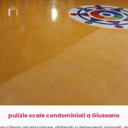
pulizie scale condominiali a Giussano
macchinari ad estrazione, abbinati a detergenti appositi, s