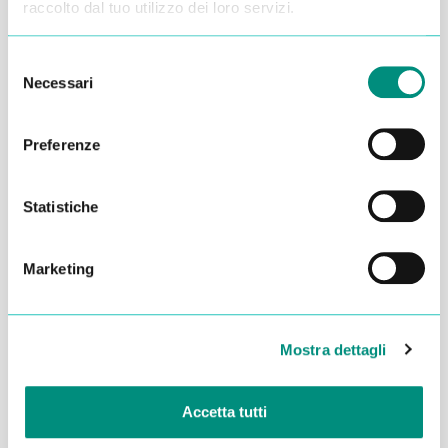
raccolto dal tuo utilizzo dei loro servizi.
Selezione
Necessari
del
consenso
Preferenze
Statistiche
Marketing
Dichiaro di aver letto la
Privacy Policy
e acconsento al
trattamento dei miei dati per essere ricontattato
Mostra dettagli
INVIA
Accetta tutti