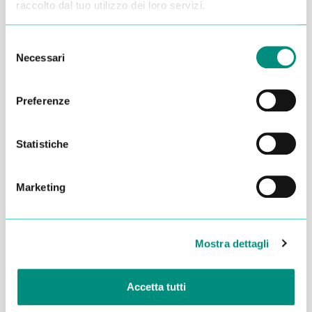
raccolto dal tuo utilizzo dei loro servizi.
Selezione
Necessari
del
consenso
Preferenze
Statistiche
Marketing
Dichiaro di aver letto la
Privacy Policy
e acconsento al
trattamento dei miei dati per essere ricontattato
Mostra dettagli
INVIA
Accetta tutti