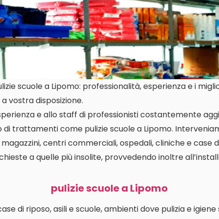
zie scuole a Lipomo: professionalità, esperienza e i miglio
a vostra disposizione.
perienza e allo staff di professionisti costantemente aggi
o di trattamenti come pulizie scuole a Lipomo. Interveni
i, magazzini, centri commerciali, ospedali, cliniche e case d
richieste a quelle più insolite, provvedendo inoltre all’insta
pulizie scuole a Lipomo
i case di riposo, asili e scuole, ambienti dove pulizia e igien