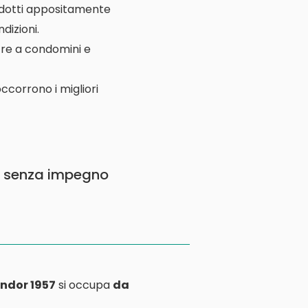
rodotti appositamente
dizioni.
ltre a condomini e
ccorrono i migliori
 senza impegno
ndor 1957
si occupa
da