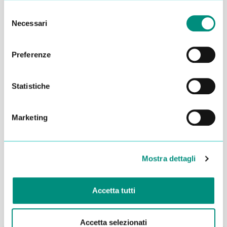
Selezione
Necessari
del
consenso
Preferenze
Statistiche
Marketing
Dichiaro di aver letto la
Privacy Policy
e acconsento al
trattamento dei miei dati per essere ricontattato
Mostra dettagli
INVIA
Accetta tutti
Accetta selezionati