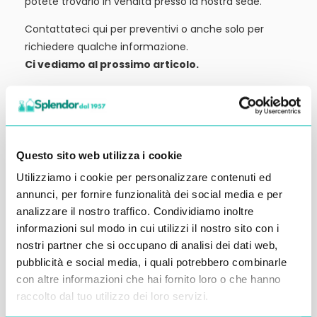
potete trovarlo in vendita presso la nostra sede.
Contattateci qui per preventivi o anche solo per
richiedere qualche informazione.
Ci vediamo al prossimo articolo.
Alessandro Alfonsetti
Questo sito web utilizza i cookie
Utilizziamo i cookie per personalizzare contenuti ed
Inserisci i tuoi dati qui, ti ricontatteremo
annunci, per fornire funzionalità dei social media e per
analizzare il nostro traffico. Condividiamo inoltre
entro 48 ore
informazioni sul modo in cui utilizzi il nostro sito con i
nostri partner che si occupano di analisi dei dati web,
pubblicità e social media, i quali potrebbero combinarle
con altre informazioni che hai fornito loro o che hanno
raccolto dal tuo utilizzo dei loro servizi.