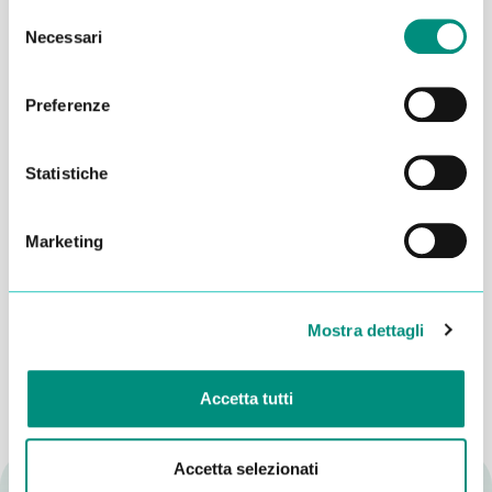
Selezione
Necessari
del
consenso
Preferenze
Statistiche
Marketing
Dichiaro di aver letto la
Privacy Policy
e acconsento al
trattamento dei miei dati per essere ricontattato
INVIA
Mostra dettagli
Accetta tutti
Accetta selezionati